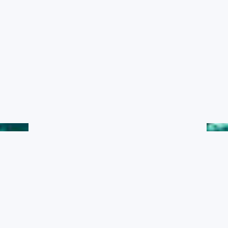
水產典藏
黑潮漁業數位典藏