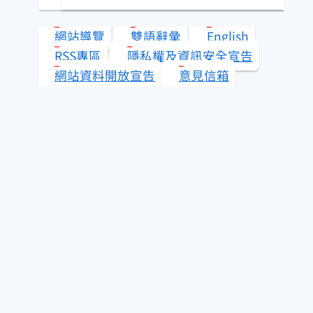
類？
網站導覽
雙語辭彙
English
水產知識淺說
RSS專區
隱私權及資訊安全宣告
網站資料開放宣告
意見信箱
其它漁業
查看答案
更多 水產知識快搜
即時查詢服務
為民服務