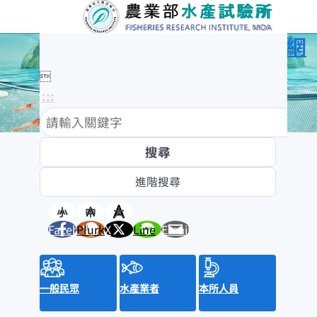
農業部水產試驗所全球資訊網

:::
:::
訊息與活動
消息公布
新聞稿
小
中
大
Facebook
Plurk
X
Line
Email
水產新聞提要
招標資訊
來函照登
就業資訊
一般民眾
水產業者
本所人員