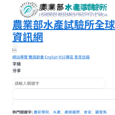
農業部水產試驗所全球
資訊網
:::

網站導覽
雙語辭彙
English
RSS專區
意見信箱
字級
分享
熱門關鍵字
農民學院
水產
產銷履歷
食安
觀賞魚