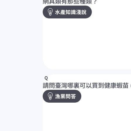
網具類有那些種類？
水產知識淺說
請問臺灣哪裏可以買到健康蝦苗 
漁業問答