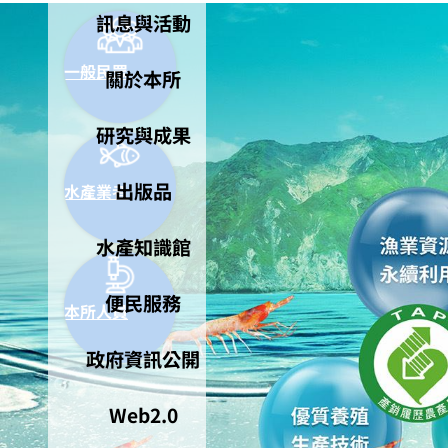
訊息與活動
一般民眾
關於本所
研究與成果
出版品
水產業者
水產知識館
便民服務
本所人員
政府資訊公開
Web2.0