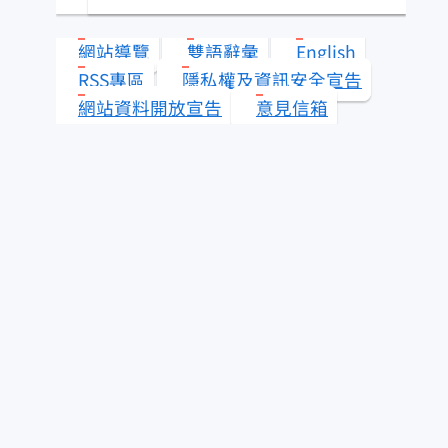
類？
網站導覽
雙語辭彙
English
水產知識淺說
RSS專區
隱私權及資訊安全宣告
網站資料開放宣告
意見信箱
其它漁業
查看答案
更多 水產知識快搜
即時查詢服務
為民服務