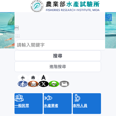
農業部水產試驗所全球資訊網

:::
:::
訊息與活動
消息公布
新聞稿
小
中
大
Facebook
Plurk
X
Line
Email
水產新聞提要
招標資訊
來函照登
就業資訊
一般民眾
水產業者
本所人員