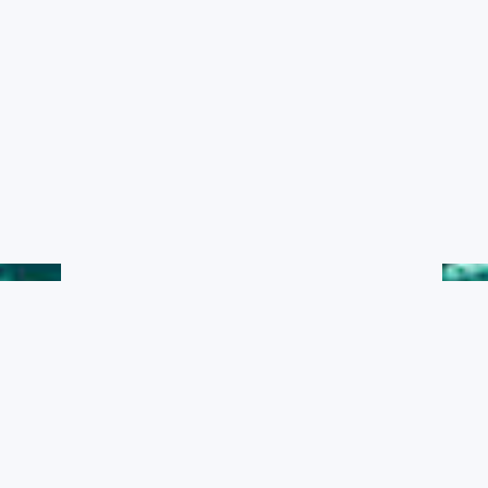
水產典藏
黑潮漁業數位典藏