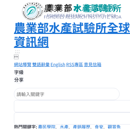
農業部水產試驗所全球
資訊網
:::

網站導覽
雙語辭彙
English
RSS專區
意見信箱
字級
分享
熱門關鍵字
農民學院
水產
產銷履歷
食安
觀賞魚