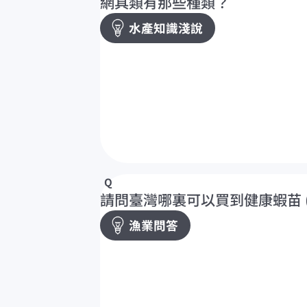
網具類有那些種類？
水產知識淺說
請問臺灣哪裏可以買到健康蝦苗 
漁業問答