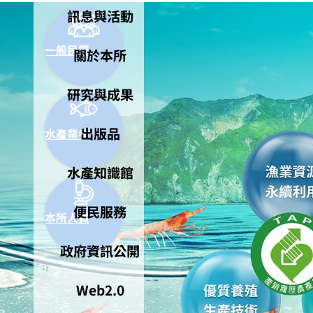
訊息與活動
一般民眾
關於本所
研究與成果
出版品
水產業者
水產知識館
便民服務
本所人員
政府資訊公開
Web2.0