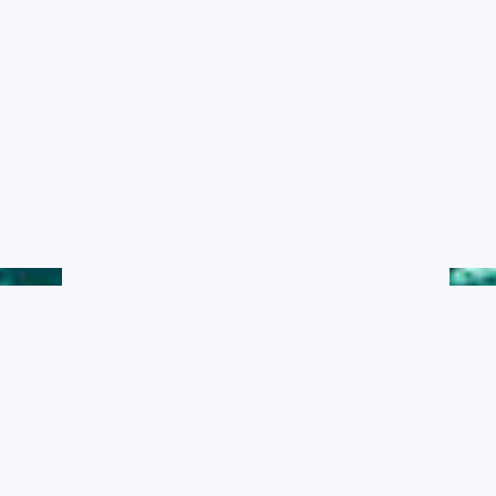
水產典藏
黑潮漁業數位典藏