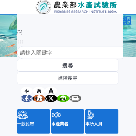
農業部水產試驗所全球資訊網

:::
:::
訊息與活動
消息公布
新聞稿
小
中
大
Facebook
Plurk
X
Line
Email
水產新聞提要
招標資訊
來函照登
就業資訊
一般民眾
水產業者
本所人員