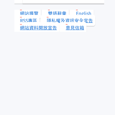
類？
網站導覽
雙語辭彙
English
水產知識淺說
RSS專區
隱私權及資訊安全宣告
網站資料開放宣告
意見信箱
其它漁業
查看答案
更多 水產知識快搜
即時查詢服務
為民服務