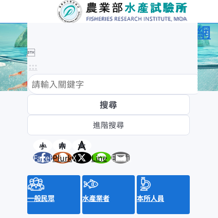
農業部水產試驗所全球資訊網

:::
:::
訊息與活動
消息公布
新聞稿
小
中
大
Facebook
Plurk
X
Line
Email
水產新聞提要
招標資訊
來函照登
就業資訊
一般民眾
水產業者
本所人員