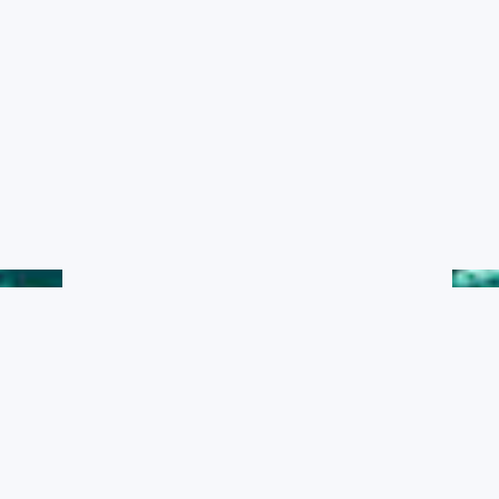
水產典藏
黑潮漁業數位典藏