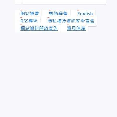
類？
網站導覽
雙語辭彙
English
水產知識淺說
RSS專區
隱私權及資訊安全宣告
網站資料開放宣告
意見信箱
其它漁業
查看答案
更多 水產知識快搜
即時查詢服務
為民服務