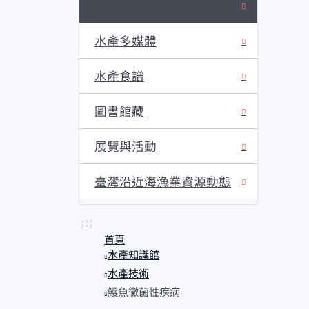
水產技術
水產多媒體
水產食譜
圖書館藏
展覽與活動
臺灣沿近海漁業資源動態
:::
首頁
水產知識館
水產技術
鰻魚黴菌性疾病