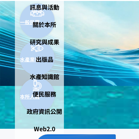
訊息與活動
一般民眾
關於本所
研究與成果
出版品
水產業者
水產知識館
便民服務
本所人員
政府資訊公開
Web2.0