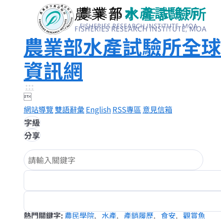
農業部水產試驗所全球
資訊網
:::

網站導覽
雙語辭彙
English
RSS專區
意見信箱
字級
分享
熱門關鍵字
農民學院
水產
產銷履歷
食安
觀賞魚