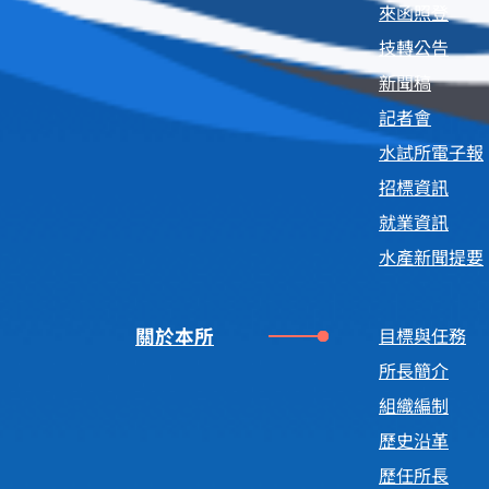
來函照登
技轉公告
新聞稿
記者會
水試所電子報
招標資訊
就業資訊
水產新聞提要
關於本所
目標與任務
所長簡介
組織編制
歷史沿革
歷任所長