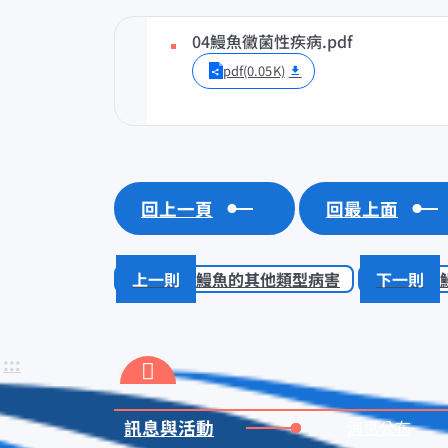
04鰻魚黴菌性疾病.pdf
pdf(0.05K)
回上一頁
回最上面
鰻魚的其他類型病害
:::
訊息與活動
消息公布