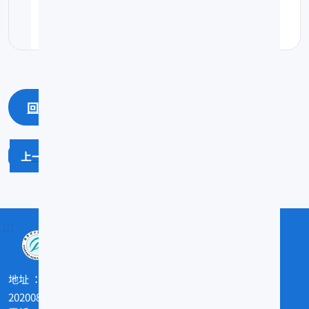
pdf(0.08K)
回上一頁
回最上面
台灣蜆
甲魚
:::
地址
202008基隆市和一路199號