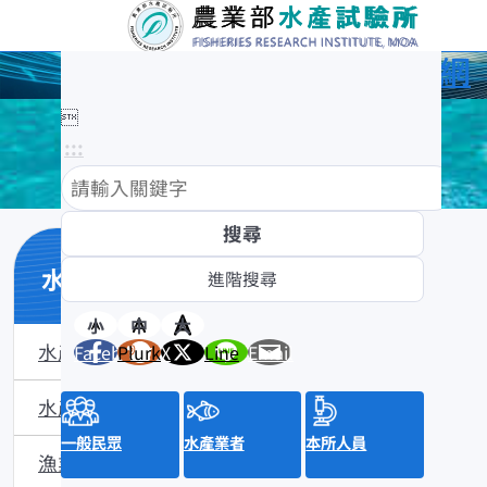
農業部水產試驗所全球資訊網

:::
水產知識館
小
中
大
水產數位典藏
Facebook
Plurk
X
Line
Email
水產知識淺說
一般民眾
水產業者
本所人員
漁業問答