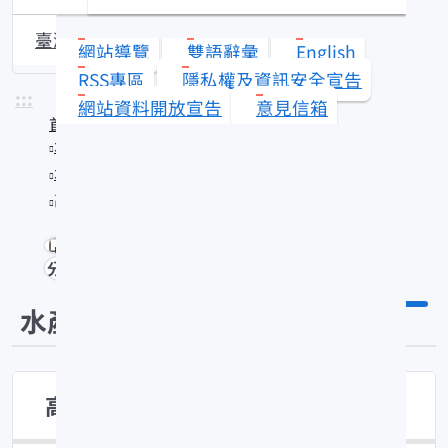
臺灣沿近海漁業資源動態
網站導覽
雙語辭彙
English
RSS專區
隱私權及資訊安全宣告
:::
網站資料開放宣告
意見信箱
首頁
水產知識館
水產技術
高體鰟鮍
分享
水產技術
高體鰟鮍