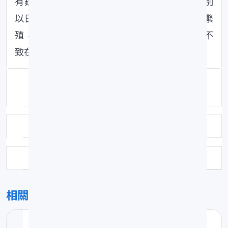
有鑑於此，水產試驗所淡水繁養殖研究中心分別
以田貝為孕母及以人工採卵的方式從事復育繁
殖，希望這種有著奇妙的繁殖行為的彩虹魚種不
致在台灣滅絕。
資料來源：水產試驗所特刊第13號「台灣
淡水魚類養殖(下)」第十四章
作者：陳冠如、劉富光
頁數：6
相關檔案
14高體??.pdf