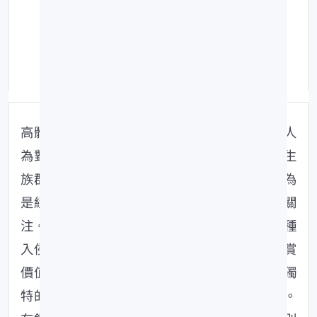
日期：105-06-02
點擊數：892
修改時間：109-06-22
高體鰟鮍雖然具有奇特的繁殖方式，但敵不過人
為對大自然的影響及破壞，目前高體鰟鮍的野生
族群已不常見，而且由於高體鰟鮍一向不被認為
是經濟性魚種，因此族群的繁盛與否較少有人關
注。然而在目前因大量進口觀賞魚而引發外來種
入侵疑慮的時刻，高體鰟鮍這種本土性具有觀賞
價值的魚種，應有其推廣的空間，並且由於其獨
特的繁殖方式，更是作為科學教育的最佳教材。