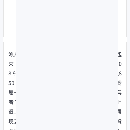
日期：105-06-02
點擊數：606
修改時間：109-06-22
漁業是台灣重要的初級產業，在戰後迅速發展起
來，漁產量由1952年12萬公噸，增加到2009年10
8.9萬餘公噸，產值亦由新台幣5億餘元增加到近8
50－1,000億元。台灣漁業在經過多年之努力，發
展十分快速，但因過去均以生產為目標，任由業
者自由發展之策略，造成漁業資源環境及管理上
很大的傷害，尤其近年來全球糧食需求增加、環
境惡化、污染嚴重、地球暖化氣候變遷、海洋資