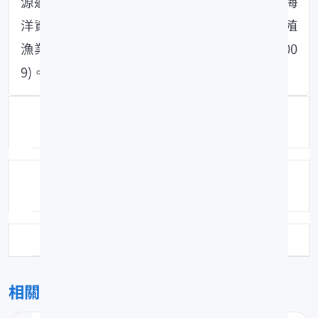
源過度利用等，讓漁業產量面臨瓶頸；也由於海
洋資源枯竭造成捕撈漁獲量逐年遞減，使得養殖
漁業已漸漸成為主要的漁產來源 (楊等人，200
9)。
資料來源：水產試驗所特刊第12號「201
0石斑魚精緻養殖研討會論文集」第四章
作者：黃意菱、王廷瑜、徐浩軒、陳怡
安、陳永茂、陳宗嶽
頁數：8
相關檔案