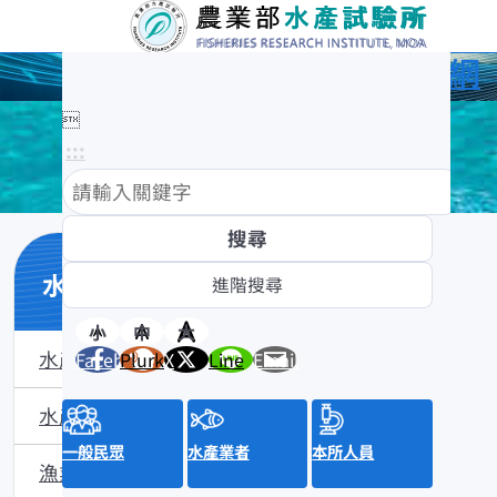
農業部水產試驗所全球資訊網

:::
水產知識館
小
中
大
水產數位典藏
Facebook
Plurk
X
Line
Email
水產知識淺說
一般民眾
水產業者
本所人員
漁業問答