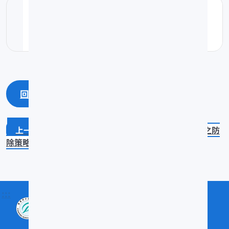
04石斑魚的生物技術應用.pdf
pdf(0.08K)
回上一頁
回最上面
由水消毒及洗卵之健康管理建立石斑魚病毒之防
除策略
石斑魚苗的殘食行為及預防
:::