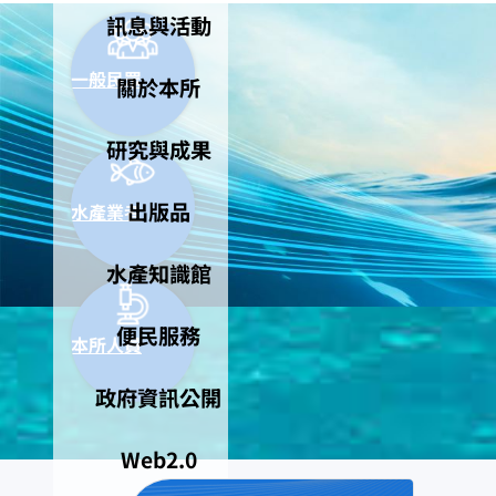
訊息與活動
一般民眾
關於本所
研究與成果
出版品
水產業者
水產知識館
便民服務
本所人員
政府資訊公開
Web2.0