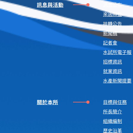
訊息與活動
消息公布
來函照登
技轉公告
新聞稿
記者會
水試所電子報
招標資訊
就業資訊
水產新聞提要
關於本所
目標與任務
所長簡介
組織編制
歷史沿革