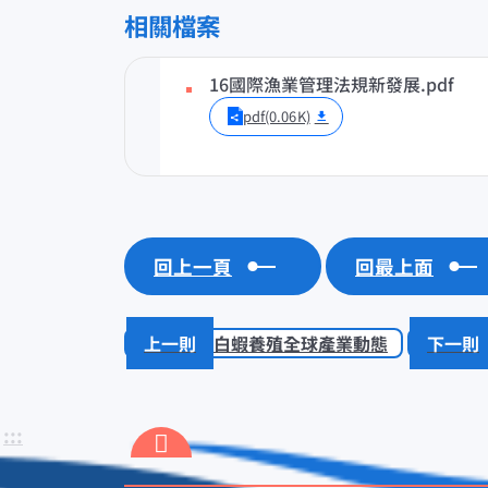
相關檔案
16國際漁業管理法規新發展.pdf
pdf(0.06K)
回上一頁
回最上面
白蝦養殖全球產業動態
:::