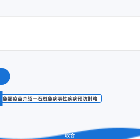
魚類疫苗介紹－石斑魚病毒性疾病預防對略
收合