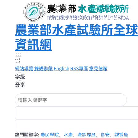
農業部水產試驗所全球
資訊網
:::

網站導覽
雙語辭彙
English
RSS專區
意見信箱
字級
分享
熱門關鍵字
農民學院
水產
產銷履歷
食安
觀賞魚