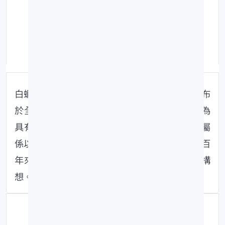
日期：105-06-03
點擊數：1375
修改時間：109-06-22
白蝦原為對蝦屬的成員之一，該屬29 種主要分布
於全世界的熱帶、亞熱帶及暖溫帶的淺海中，為
具有高經濟價值的大型甲殼十足類動物。對蝦屬
係以草蝦為模式種而建立於1798 年。此後近兩百
年來，曾有多位分類學者先後提出細分該屬的構
想。
資料來源：水產試驗所特刊第6號「白蝦
養殖產業發展與技術創新」