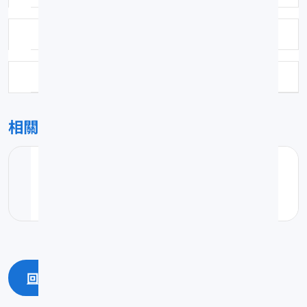
作者：李定安
頁數：8
相關檔案
對蝦類的分類學研究.pdf
pdf(0.29K)
回上一頁
回最上面