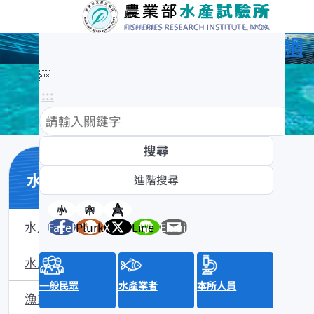
農業部水產試驗所全球資訊網

:::
水產知識館
小
中
大
水產數位典藏
Facebook
Plurk
X
Line
Email
水產知識淺說
一般民眾
水產業者
本所人員
漁業問答