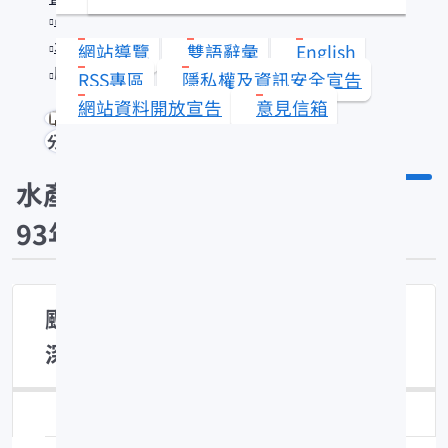
出版品
水產研究(1993年創刊)
網站導覽
雙語辭彙
English
颱風對小型圓框沉下式箱網之結構與深度之影響
RSS專區
隱私權及資訊安全宣告
網站資料開放宣告
意見信箱
分享
水產研究(19
93年創刊)
颱風對小型圓框沉下式箱網之結構與
深度之影響
出版日期：2022-12-31