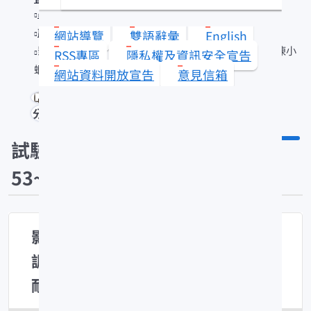
出版品
試驗報告(1953~1991)
網站導覽
雙語辭彙
English
影響冷凍水產加工品品質技術原因之調查研究(Ⅰ) 冷凍小
RSS專區
隱私權及資訊安全宣告
蝦溫度時間品質耐性之研究
網站資料開放宣告
意見信箱
分享
試驗報告(19
53~1991)
影響冷凍水產加工品品質技術原因之
調查研究(Ⅰ) 冷凍小蝦溫度時間品質
耐性之研究