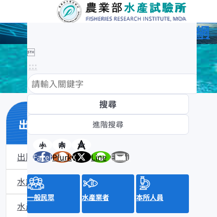
農業部水產試驗所全球資訊網

:::
出版品
小
中
大
出版品一覽表
Facebook
Plurk
X
Line
Email
水試專訊(2003年創刊)
一般民眾
水產業者
本所人員
水產研究(1993年創刊)