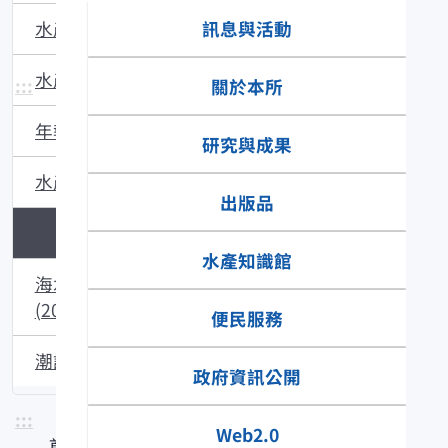
訊息與活動
水產試驗所特刊
水產試驗所技術手冊
:::
關於本所
年報
研究與成果
水產養殖魚介類圖說
出版品
試驗報告(1953~1991)
水產知識館
海水繁養殖研究
(2003~2006)
便民服務
潮訊(1989~2002)
政府資訊公開
:::
Web2.0
首頁