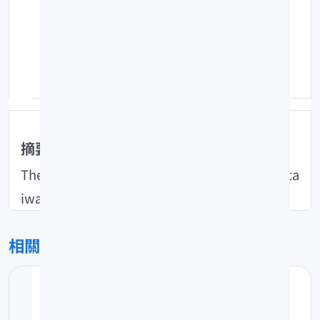
標題title(英)：Research and Investigati
on on the Factors Which Influence the
Quality Control of the Processing of Fr
ozen Fisheries(I) The time Temperature
Tolerence (T.T.T.) of Shrimp
摘要abstract(英)
The value of the exported frozen fisheries in ta
iwan is over 4 billion dollars per year.
相關檔案
20041027-132352_twno29影響冷凍.pdf
pdf(0K)