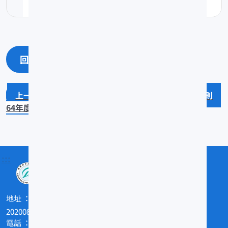
回上一頁
回最上面
澎湖縣主要內灣養殖漁場水質調查
64年度鯔魚之漁況及生物調查研究
:::
地址
202008基隆市和一路199號
電話