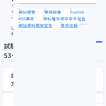
出版品
試驗報告(1953~1991)
網站導覽
雙語辭彙
English
台灣海峽產鰆魚的資源研究─漁獲努力情形
RSS專區
隱私權及資訊安全宣告
網站資料開放宣告
意見信箱
分享
試驗報告(19
53~1991)
台灣海峽產鰆魚的資源研究─漁獲努
力情形
報告來源：台灣省水產試驗所試驗報告