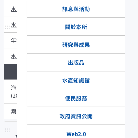
訊息與活動
水產試驗所特刊
水產試驗所技術手冊
:::
關於本所
年報
研究與成果
水產養殖魚介類圖說
出版品
試驗報告(1953~1991)
水產知識館
海水繁養殖研究
(2003~2006)
便民服務
潮訊(1989~2002)
政府資訊公開
:::
Web2.0
首頁