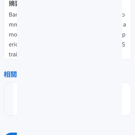
摘要abstract(英)
Barred spanish mackerel (Scomberomorus co
mmersoni)has produced the maximum yield a
mong the spanish mackerels in the studying p
eriod of Oct. 1970 to Dec. 1974 in the Taiwan S
trait.
相關檔案
20041028-084757_twno27臺灣海峽.pdf
pdf(0K)