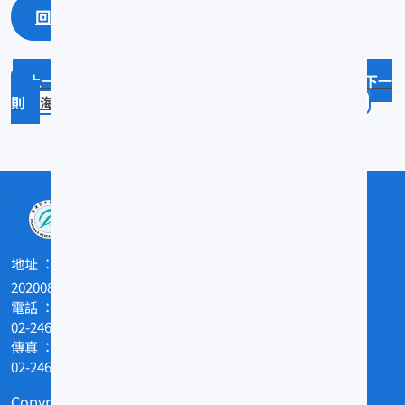
回上一頁
回最上面
海功號第一航海臺灣北部漁場試網調查
海藻加工改進試驗海菜醬及紫菜片之試製及其研討
:::
地址
202008基隆市和一路199號
電話
02-24622101
傳真
02-24629388
Copyright © 農業部水產試驗所