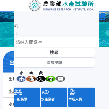
農業部水產試驗所全球資訊網

:::
出版品
小
中
大
出版品一覽表
Facebook
Plurk
X
Line
Email
水試專訊(2003年創刊)
一般民眾
水產業者
本所人員
水產研究(1993年創刊)