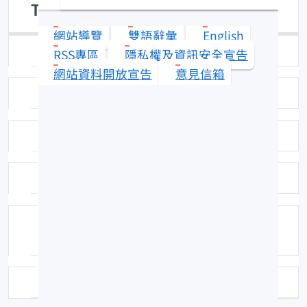
Trapezia septata
網站導覽
雙語辭彙
English
日期：39-01-01
RSS專區
隱私權及資訊安全宣告
網站資料開放宣告
意見信箱
圖號：FRIPC148
科名：梯形蟹科 (Trapeziidae)
中名：紋梯形蟹
分布：西沙群島、海南島與日本等地均有
分布。
資料來源：澎湖的蟹類