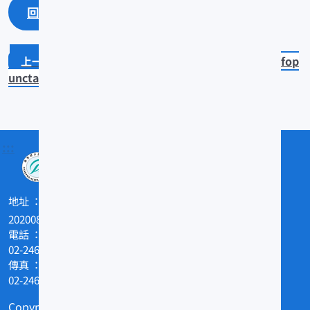
回上一頁
回最上面
Trapezia serenei
Trapezia rufop
unctata
:::
地址
202008基隆市和一路199號
電話
02-24622101
傳真
02-24629388
Copyright © 農業部水產試驗所