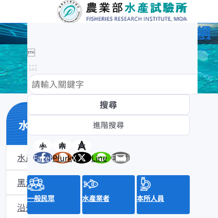
農業部水產試驗所全球資訊網

:::
水產數位典藏
小
中
大
水產數位典藏介紹
Facebook
Plurk
X
Line
Email
黑潮漁業數位典藏
一般民眾
水產業者
本所人員
沿近海標本數位典藏