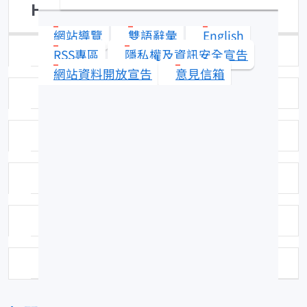
Hapalogenys nigripinnis
網站導覽
雙語辭彙
English
日期：94-03-31
RSS專區
隱私權及資訊安全宣告
網站資料開放宣告
意見信箱
圖號：CFIC064
科名：石鱸 (Haemulidae)
中名：黑髭鯛
分布：分布於南日本到中國東海。
資料來源：台灣常見的大陸水產品圖說