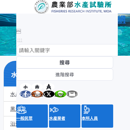
農業部水產試驗所全球資訊網

:::
水產數位典藏
小
中
大
水產數位典藏介紹
Facebook
Plurk
X
Line
Email
黑潮漁業數位典藏
一般民眾
水產業者
本所人員
沿近海標本數位典藏