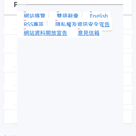
Pennahia argentata
網站導覽
雙語辭彙
English
日期：94-03-31
RSS專區
隱私權及資訊安全宣告
網站資料開放宣告
意見信箱
圖號：CFIC055
科名：石首魚 (Sciaenidae)
中名：白姑魚
分布：分布於南日本至印度－太平洋間。
資料來源：台灣常見的大陸水產品圖說