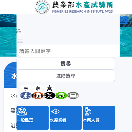
農業部水產試驗所全球資訊網

:::
水產數位典藏
小
中
大
水產數位典藏介紹
Facebook
Plurk
X
Line
Email
黑潮漁業數位典藏
一般民眾
水產業者
本所人員
沿近海標本數位典藏