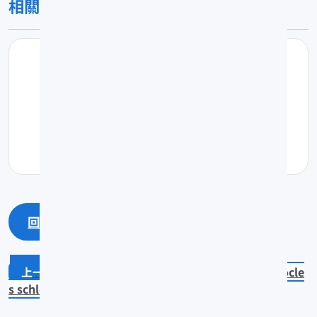
相關圖片
回上一頁
回最上面
Caranx sexfasciatus
Erythrocle
s schlegel