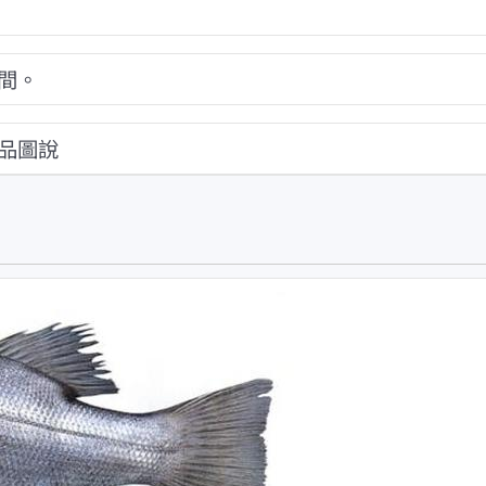
間。
品圖說