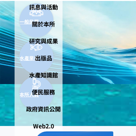
訊息與活動
一般民眾
關於本所
研究與成果
出版品
水產業者
水產知識館
便民服務
本所人員
政府資訊公開
Web2.0