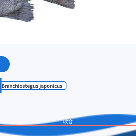
Branchiostegus japonicus
收合