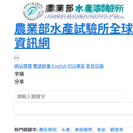
農業部水產試驗所全球
資訊網
:::

網站導覽
雙語辭彙
English
RSS專區
意見信箱
字級
分享
熱門關鍵字
農民學院
水產
產銷履歷
食安
觀賞魚