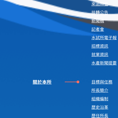
來函照登
技轉公告
新聞稿
記者會
水試所電子報
招標資訊
就業資訊
水產新聞提要
關於本所
目標與任務
所長簡介
組織編制
歷史沿革
歷任所長