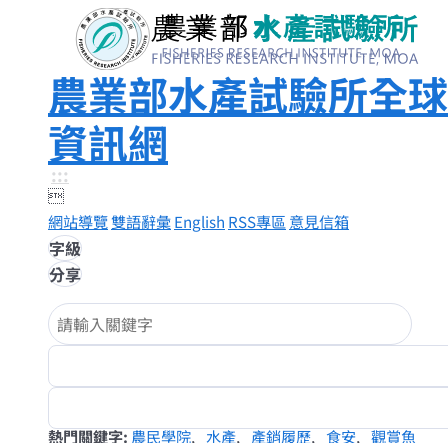
農業部水產試驗所全球
資訊網
:::

網站導覽
雙語辭彙
English
RSS專區
意見信箱
字級
分享
熱門關鍵字
農民學院
水產
產銷履歷
食安
觀賞魚