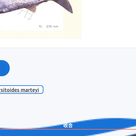
sitoides marteyi
收合