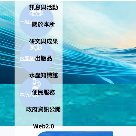
訊息與活動
一般民眾
關於本所
研究與成果
出版品
水產業者
水產知識館
便民服務
本所人員
政府資訊公開
Web2.0