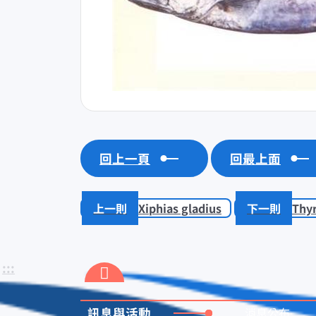
回上一頁
回最上面
Xiphias gladius
Thyr
:::
訊息與活動
消息公布