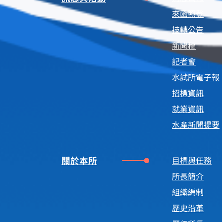
來函照登
技轉公告
新聞稿
記者會
水試所電子報
招標資訊
就業資訊
水產新聞提要
關於本所
目標與任務
所長簡介
組織編制
歷史沿革