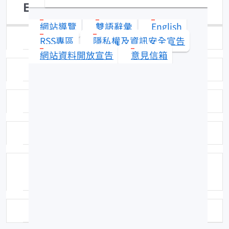
Epinephelus morrhua
網站導覽
雙語辭彙
English
日期：95-01-26
RSS專區
隱私權及資訊安全宣告
網站資料開放宣告
意見信箱
圖號：SCSF037
科名：鱸科 (Serranidae)
中名：吊橋石斑
分布：台灣有記錄，但產地不詳，日本南
部至印度洋均有分布。
資料來源：南中國海魚類圖說(I)