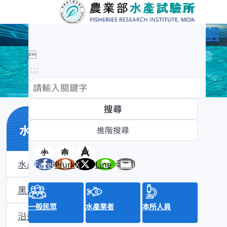
農業部水產試驗所全球資訊網

:::
水產數位典藏
小
中
大
水產數位典藏介紹
Facebook
Plurk
X
Line
Email
黑潮漁業數位典藏
一般民眾
水產業者
本所人員
沿近海標本數位典藏