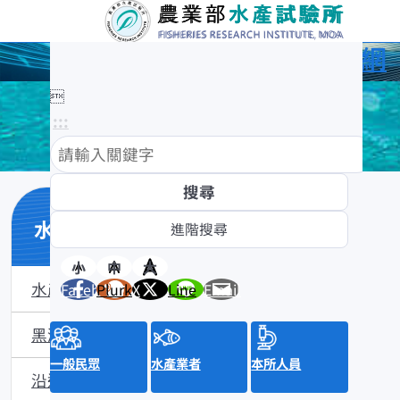
農業部水產試驗所全球資訊網

:::
水產數位典藏
小
中
大
水產數位典藏介紹
Facebook
Plurk
X
Line
Email
黑潮漁業數位典藏
一般民眾
水產業者
本所人員
沿近海標本數位典藏