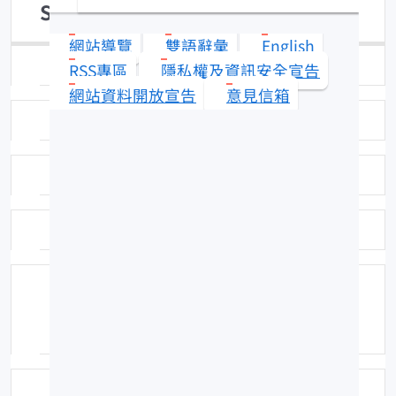
Spinibarbus hollandi
網站導覽
雙語辭彙
English
日期：100-08-17
RSS專區
隱私權及資訊安全宣告
網站資料開放宣告
意見信箱
圖號：FKAR014
科名：鯉科 (Cyprinidae)
中名：何氏棘鲃
分布：為台灣特有種，分布於台灣南部與
東部中大型河川中，如曾文溪、高屏溪、
卑南溪、秀姑巒溪、花蓮溪等。
資料來源：總所水族館魚類