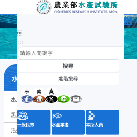
農業部水產試驗所全球資訊網

:::
水產數位典藏
小
中
大
水產數位典藏介紹
Facebook
Plurk
X
Line
Email
黑潮漁業數位典藏
一般民眾
水產業者
本所人員
沿近海標本數位典藏