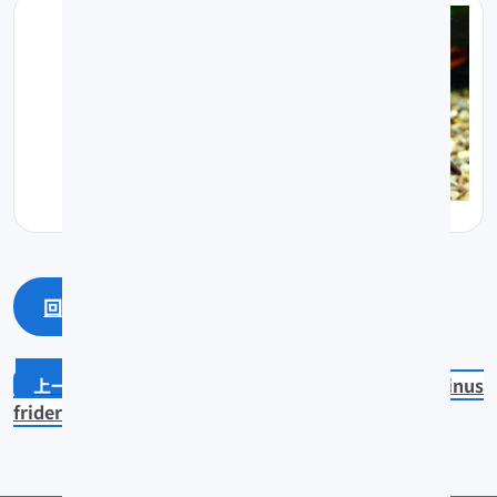
回上一頁
回最上面
Potamotrygon henlei
Leporinus
friderici