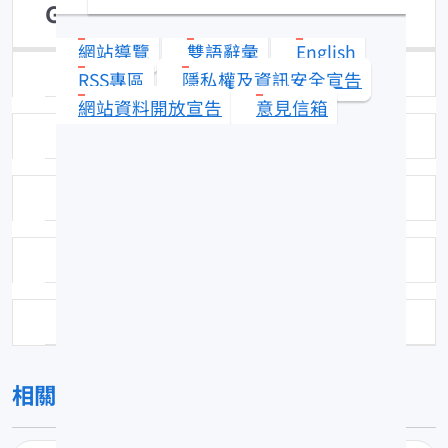
Gnathonemus petersii
網站導覽
雙語辭彙
English
日期：100-11-25
RSS專區
隱私權及資訊安全宣告
網站資料開放宣告
意見信箱
圖號：Q023
科名：象鼻魚科
中名：象鼻
資料來源：觀賞魚
相關圖片