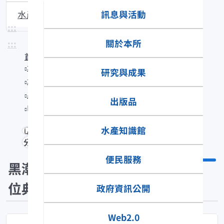
訊息與活動
水產生物圖說
:::
關於本所
:::
首頁
水產知識館
研究與成果
水產數位典藏
黑潮漁業數位典藏
出版品
Bothus myriaster
水產知識館
分享
便民服務
黑潮漁業數
位典藏
政府資訊公開
Web2.0