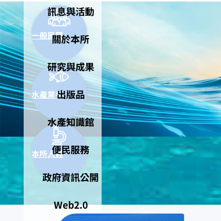
訊息與活動
一般民眾
關於本所
研究與成果
出版品
水產業者
水產知識館
便民服務
本所人員
政府資訊公開
Web2.0