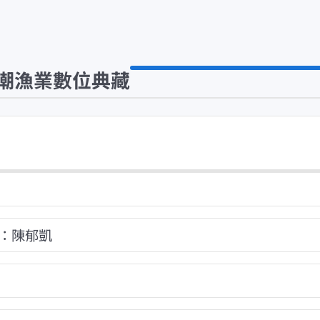
潮漁業數位典藏
：陳郁凱