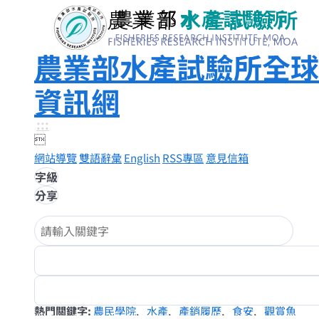
農業部水產試驗所全球
資訊網
:::

網站導覽
雙語辭彙
English
RSS專區
意見信箱
字級
分享
熱門關鍵字
農民學院
水產
產銷履歷
食安
觀賞魚