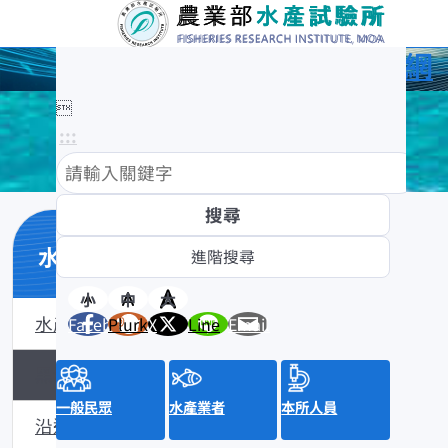
農業部水產試驗所全球資訊網

:::
水產數位典藏
小
中
大
水產數位典藏介紹
Facebook
Plurk
X
Line
Email
黑潮漁業數位典藏
一般民眾
水產業者
本所人員
沿近海標本數位典藏