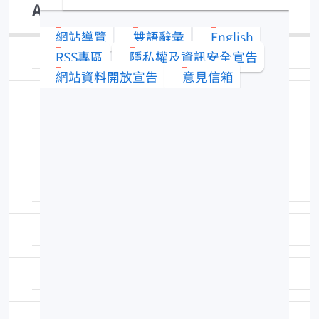
Apogon kallopterus
網站導覽
雙語辭彙
English
日期：96-05-31
RSS專區
隱私權及資訊安全宣告
網站資料開放宣告
意見信箱
拍攝者或相關圖檔說明：拍攝者：陳郁凱
標本號：FRIP21327
英名：Iridescent cardinalfish
科號：F352
中名：棘頭天竺鯛
命名者：Bleeker, 1856