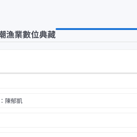
潮漁業數位典藏
：陳郁凱