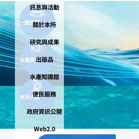
訊息與活動
一般民眾
關於本所
研究與成果
出版品
水產業者
水產知識館
便民服務
本所人員
政府資訊公開
Web2.0