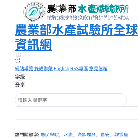
農業部水產試驗所全球
資訊網
:::

網站導覽
雙語辭彙
English
RSS專區
意見信箱
字級
分享
熱門關鍵字
農民學院
水產
產銷履歷
食安
觀賞魚