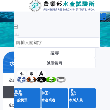
農業部水產試驗所全球資訊網

:::
水產數位典藏
小
中
大
水產數位典藏介紹
Facebook
Plurk
X
Line
Email
黑潮漁業數位典藏
一般民眾
水產業者
本所人員
沿近海標本數位典藏