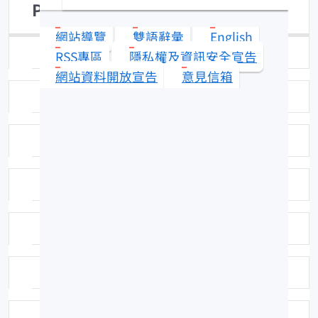
Plectroglyphidodon leucozonus
網站導覽
雙語辭彙
English
日期：96-09-04
RSS專區
隱私權及資訊安全宣告
網站資料開放宣告
意見信箱
拍攝者或相關圖檔說明：拍攝者：陳郁凱
標本號：FRIP22137
英名：Singlebar devil
科號：F411
中名：白帶固曲齒鯛
命名者：(Bleeker 1859)