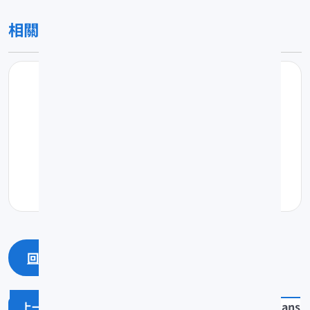
相關圖片
回上一頁
回最上面
Apogon cookii
Thalassoma jans