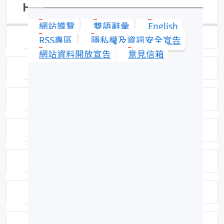
Halichoeres argus
網站導覽
雙語辭彙
English
日期：96-09-04
RSS專區
隱私權及資訊安全宣告
網站資料開放宣告
意見信箱
拍攝者或相關圖檔說明：拍攝者：陳郁凱
標本號：FRIP21862
英名：Argus wrasse
科號：F412
中名：大眼海豬魚
命名者：Bloch & Schneider, 1801