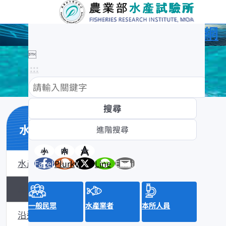
農業部水產試驗所全球資訊網

:::
水產數位典藏
小
中
大
水產數位典藏介紹
Facebook
Plurk
X
Line
Email
黑潮漁業數位典藏
一般民眾
水產業者
本所人員
沿近海標本數位典藏