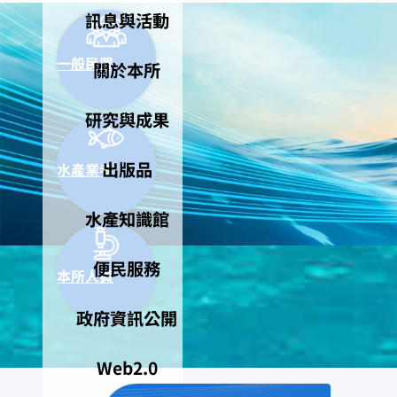
訊息與活動
一般民眾
關於本所
研究與成果
出版品
水產業者
水產知識館
便民服務
本所人員
政府資訊公開
Web2.0