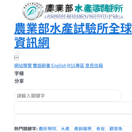
農業部水產試驗所全球
資訊網
:::

網站導覽
雙語辭彙
English
RSS專區
意見信箱
字級
分享
熱門關鍵字
農民學院
水產
產銷履歷
食安
觀賞魚