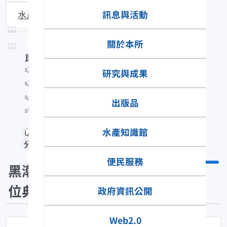
訊息與活動
水產生物圖說
:::
關於本所
:::
首頁
水產知識館
研究與成果
水產數位典藏
黑潮漁業數位典藏
出版品
Dactyloptena peterseni
水產知識館
分享
便民服務
黑潮漁業數
位典藏
政府資訊公開
Web2.0