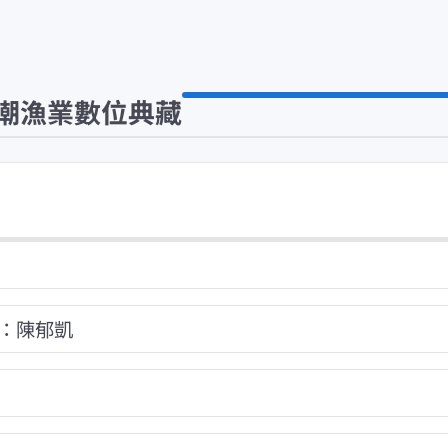
潮漁業數位典藏
：陳郁凱