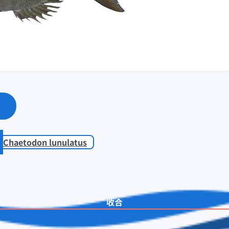
Chaetodon lunulatus
收合