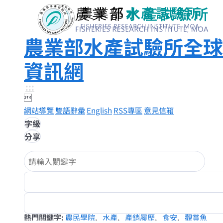
農業部水產試驗所全球
資訊網
:::

網站導覽
雙語辭彙
English
RSS專區
意見信箱
字級
分享
熱門關鍵字
農民學院
水產
產銷履歷
食安
觀賞魚