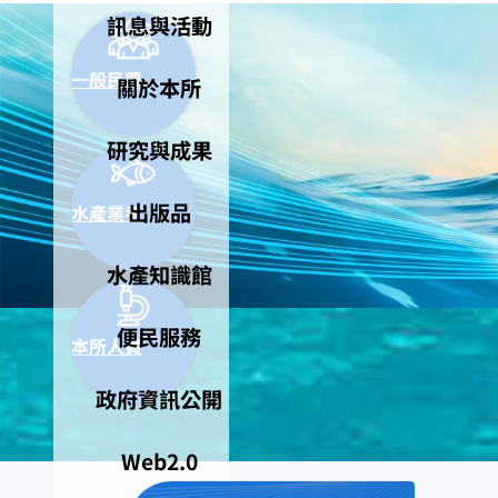
訊息與活動
一般民眾
關於本所
研究與成果
出版品
水產業者
水產知識館
便民服務
本所人員
政府資訊公開
Web2.0