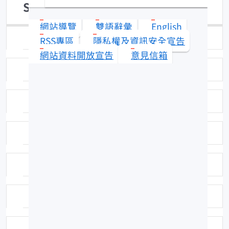
Scarus rubroviolaceus
網站導覽
雙語辭彙
English
日期：97-01-23
RSS專區
隱私權及資訊安全宣告
網站資料開放宣告
意見信箱
拍攝者或相關圖檔說明：拍攝者：陳郁凱
標本號：FRIP21592
英名：Ember parrotfish
科號：F414
中名：紅紫鸚哥魚
命名者：Bleeker, 1847