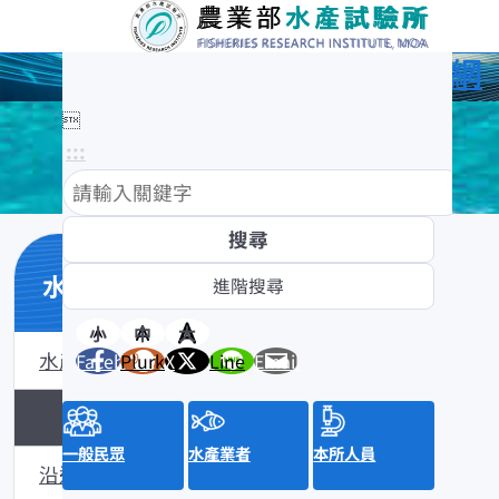
農業部水產試驗所全球資訊網

:::
水產數位典藏
小
中
大
水產數位典藏介紹
Facebook
Plurk
X
Line
Email
黑潮漁業數位典藏
一般民眾
水產業者
本所人員
沿近海標本數位典藏