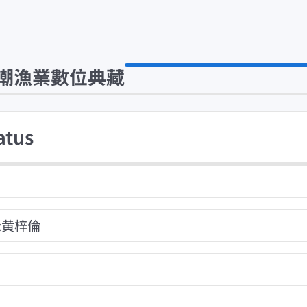
潮漁業數位典藏
atus
:黄梓倫