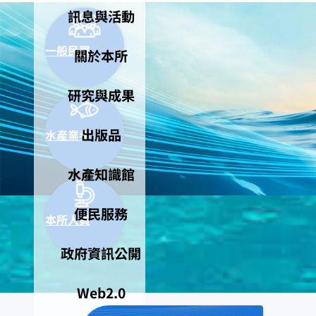
訊息與活動
一般民眾
關於本所
研究與成果
出版品
水產業者
水產知識館
便民服務
本所人員
政府資訊公開
Web2.0