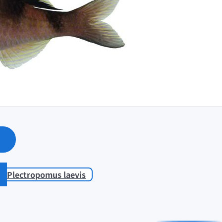
Plectropomus laevis