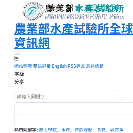
農業部水產試驗所全球
資訊網
:::

網站導覽
雙語辭彙
English
RSS專區
意見信箱
字級
分享
熱門關鍵字
農民學院
水產
產銷履歷
食安
觀賞魚