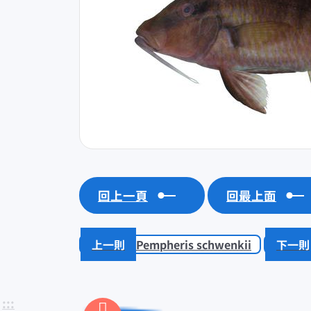
回上一頁
回最上面
Pempheris schwenkii
:::