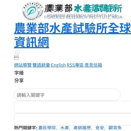
農業部水產試驗所全球
資訊網
:::

網站導覽
雙語辭彙
English
RSS專區
意見信箱
字級
分享
熱門關鍵字
農民學院
水產
產銷履歷
食安
觀賞魚