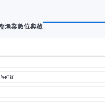
潮漁業數位典藏
:許紅虹