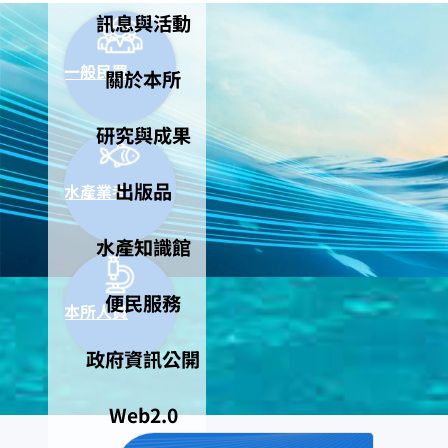
訊息與活動
一般民眾
關於本所
研究與成果
出版品
水產業者
水產知識館
便民服務
本所人員
政府資訊公開
Web2.0