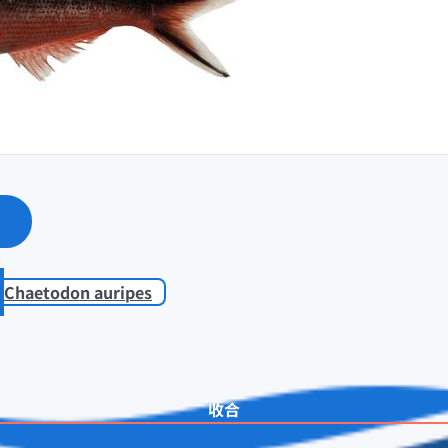
Chaetodon auripes
收合