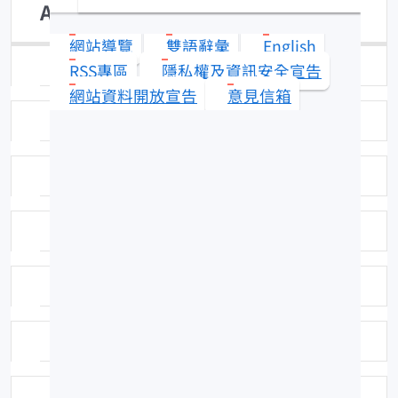
Apogon angustatus
網站導覽
雙語辭彙
English
日期：98-06-17
RSS專區
隱私權及資訊安全宣告
網站資料開放宣告
意見信箱
拍攝者或相關圖檔說明：拍攝者:許紅虹
標本號：FRIP22773
英名：Broadstriped cardinalfish
科號：F352
中名：寬帶天竺鯛
命名者：Smith & Radcliffe, 1911