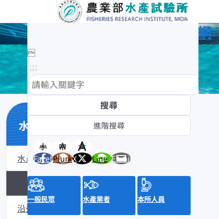
農業部水產試驗所全球資訊網

:::
水產數位典藏
小
中
大
水產數位典藏介紹
Facebook
Plurk
X
Line
Email
黑潮漁業數位典藏
一般民眾
水產業者
本所人員
沿近海標本數位典藏