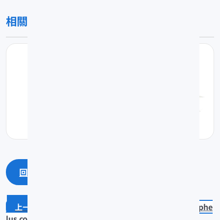
相關圖片
回上一頁
回最上面
Priolepis semidoliata
Epinephe
lus coeruleopunctatus