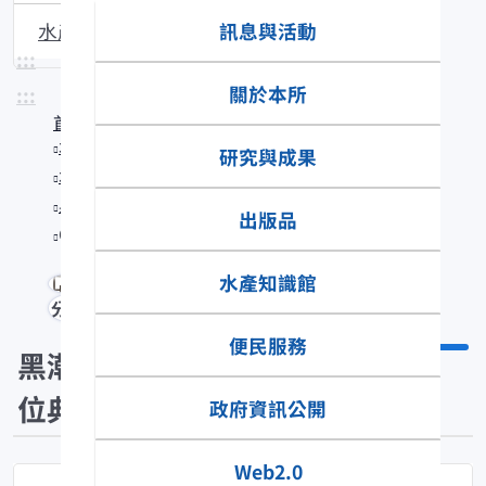
訊息與活動
水產生物圖說
:::
關於本所
:::
首頁
水產知識館
研究與成果
水產數位典藏
黑潮漁業數位典藏
出版品
Cephalopholis argus
水產知識館
分享
便民服務
黑潮漁業數
位典藏
政府資訊公開
Web2.0