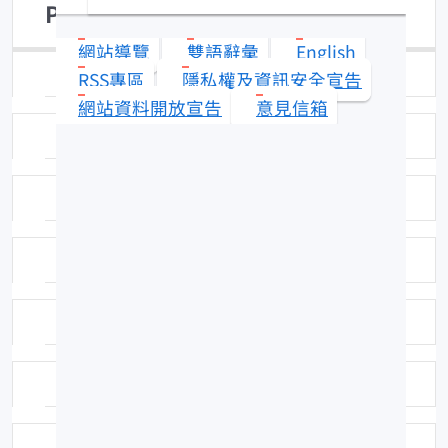
Parupeneus indicus
網站導覽
雙語辭彙
English
日期：98-09-11
RSS專區
隱私權及資訊安全宣告
網站資料開放宣告
意見信箱
拍攝者或相關圖檔說明：許紅虹
標本號：FRIP23061
英名：Moon wrasse
科號：F382
中名：印度海緋鯉
命名者：Shaw, 1803