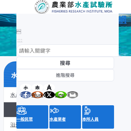
農業部水產試驗所全球資訊網

:::
水產數位典藏
小
中
大
水產數位典藏介紹
Facebook
Plurk
X
Line
Email
黑潮漁業數位典藏
一般民眾
水產業者
本所人員
沿近海標本數位典藏