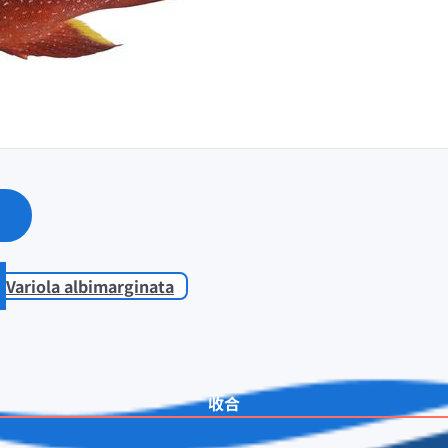
Variola albimarginata
收合