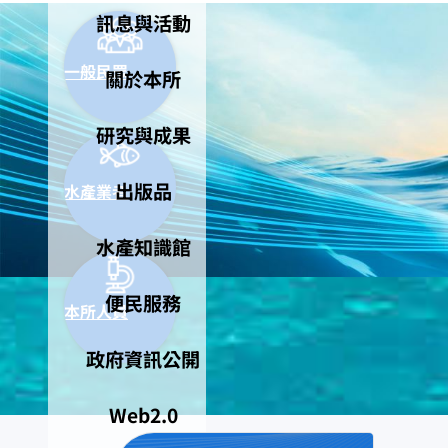
訊息與活動
一般民眾
關於本所
研究與成果
出版品
水產業者
水產知識館
便民服務
本所人員
政府資訊公開
Web2.0