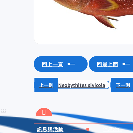
回上一頁
回最上面
Neobythites sivicola
:::
訊息與活動
消息公布