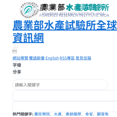
農業部水產試驗所全球
資訊網
:::

網站導覽
雙語辭彙
English
RSS專區
意見信箱
字級
分享
熱門關鍵字
農民學院
水產
產銷履歷
食安
觀賞魚