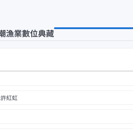
潮漁業數位典藏
:許紅虹