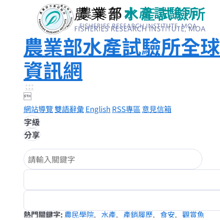
農業部水產試驗所全球
資訊網
:::

網站導覽
雙語辭彙
English
RSS專區
意見信箱
字級
分享
熱門關鍵字
農民學院
水產
產銷履歷
食安
觀賞魚