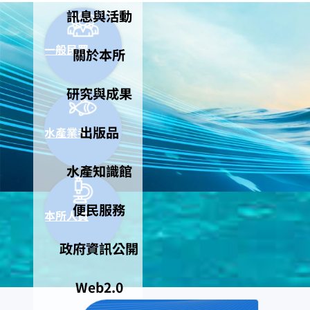
訊息與活動
一般民眾
關於本所
研究與成果
出版品
水產業者
水產知識館
便民服務
本所人員
政府資訊公開
Web2.0