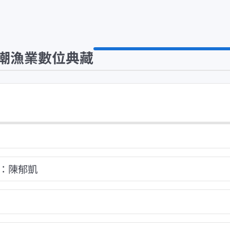
潮漁業數位典藏
：陳郁凱