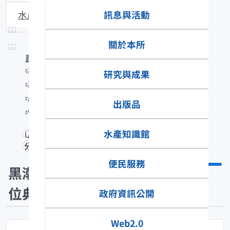
訊息與活動
水產生物圖說
:::
關於本所
:::
首頁
水產知識館
研究與成果
水產數位典藏
黑潮漁業數位典藏
出版品
Chaetodontoplus melanosoma
水產知識館
分享
便民服務
黑潮漁業數
位典藏
政府資訊公開
Web2.0