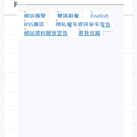
Platax teira
網站導覽
雙語辭彙
English
日期：100-09-30
RSS專區
隱私權及資訊安全宣告
網站資料開放宣告
意見信箱
拍攝者或相關圖檔說明：拍攝者:洪曉敏
標本號：FRIP23337
英名：Tiera batfish
科號：F465
中名：尖翅燕魚
命名者：Forsskål, 1775