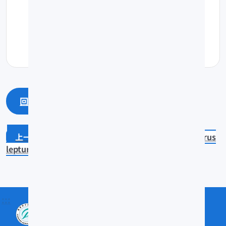
回上一頁
回最上面
Cheilinus trilobatus
Trichiurus
lepturus
:::