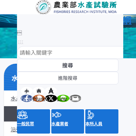
農業部水產試驗所全球資訊網

:::
水產數位典藏
小
中
大
水產數位典藏介紹
Facebook
Plurk
X
Line
Email
黑潮漁業數位典藏
一般民眾
水產業者
本所人員
沿近海標本數位典藏