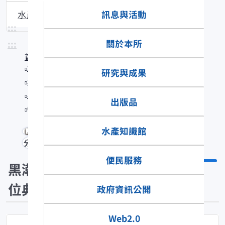
訊息與活動
水產生物圖說
:::
關於本所
:::
首頁
水產知識館
研究與成果
水產數位典藏
黑潮漁業數位典藏
出版品
Choerodon fasciatus
水產知識館
分享
便民服務
黑潮漁業數
位典藏
政府資訊公開
Web2.0