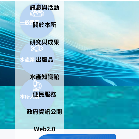
訊息與活動
一般民眾
關於本所
研究與成果
出版品
水產業者
水產知識館
便民服務
本所人員
政府資訊公開
Web2.0