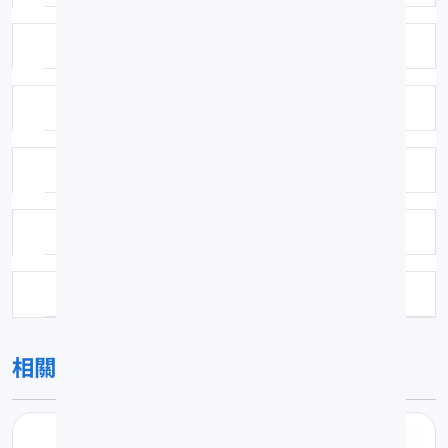
採集方法：一支釣
鑑定者：林沛立
鑑定日期：2006-01-02
保存方式：福馬林固定異丙醇浸漬
科號：F364
相關圖片