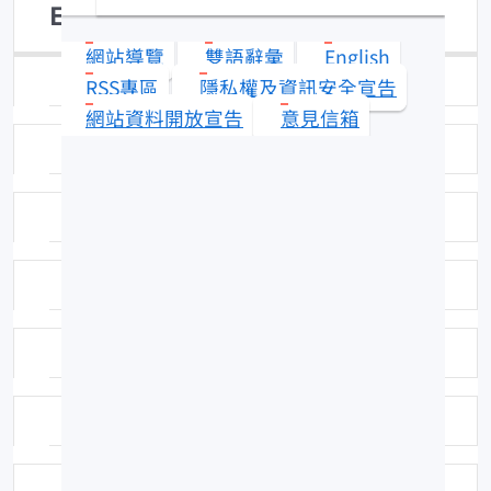
Elagatis bipinnulata
網站導覽
雙語辭彙
English
日期：96-04-30
RSS專區
隱私權及資訊安全宣告
網站資料開放宣告
意見信箱
拍攝者或相關圖檔說明：拍攝者：陳郁凱
標本號：FRIP21496
英名：Rainbow runner
科號：F364
中名：雙帶鰺
命名者：Quoy & Gaimard, 1825