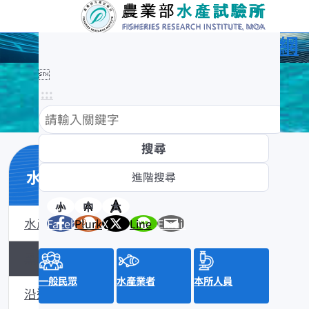
農業部水產試驗所全球資訊網

:::
水產數位典藏
小
中
大
水產數位典藏介紹
Facebook
Plurk
X
Line
Email
黑潮漁業數位典藏
一般民眾
水產業者
本所人員
沿近海標本數位典藏