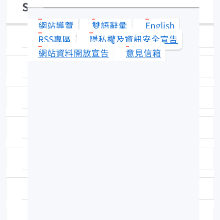
Sargocentron rubrum
網站導覽
雙語辭彙
English
日期：96-04-30
RSS專區
隱私權及資訊安全宣告
網站資料開放宣告
意見信箱
拍攝者或相關圖檔說明：拍攝者：陳郁凱
標本號：FRIP20129
英名：Redcoat
科號：269
中名：黑帶棘鰭魚
命名者：Forsskål, 1775