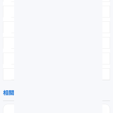
採集緯度：23.0500
採集方法：底刺網
鑑定者：林沛立
鑑定日期：2005-08-18
保存方式：福馬林固定異丙醇浸漬
相關圖片