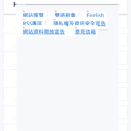
Halichoeres hortulanus
網站導覽
雙語辭彙
English
日期：96-04-30
RSS專區
隱私權及資訊安全宣告
網站資料開放宣告
意見信箱
拍攝者或相關圖檔說明：拍攝者：陳郁凱
標本號：FRIP21305
英名：Checkerboard wrasse
中名：雲斑海豬魚
命名者：Lacepède, 1801
命名者：Lacepède, 1801