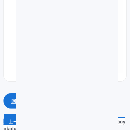
回上一頁
回最上面
Caranx ignobilis
Bodianus tany
okidus