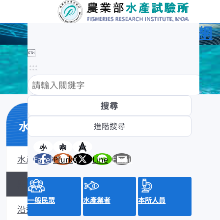
農業部水產試驗所全球資訊網

:::
水產數位典藏
小
中
大
水產數位典藏介紹
Facebook
Plurk
X
Line
Email
黑潮漁業數位典藏
一般民眾
水產業者
本所人員
沿近海標本數位典藏