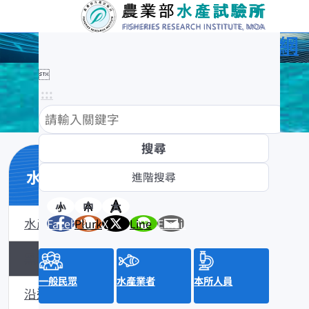
農業部水產試驗所全球資訊網

:::
水產數位典藏
小
中
大
水產數位典藏介紹
Facebook
Plurk
X
Line
Email
黑潮漁業數位典藏
一般民眾
水產業者
本所人員
沿近海標本數位典藏