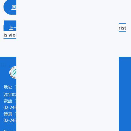
回上一頁
回最上面
Lutjanus fulviflamma
Myriprist
is violacea
:::
地址
202008基隆市和一路199號
電話
02-24622101
傳真
02-24629388