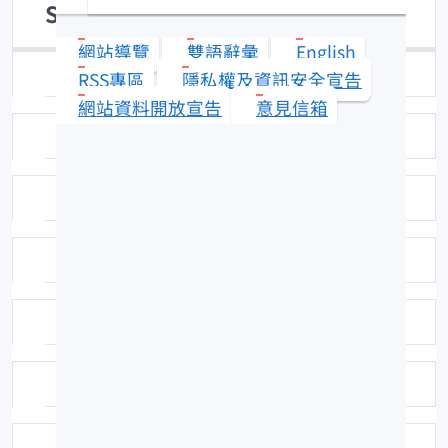
Scorpaenopsis cirrosa
網站導覽
雙語辭彙
English
日期：96-05-18
RSS專區
隱私權及資訊安全宣告
網站資料開放宣告
意見信箱
拍攝者或相關圖檔說明：拍攝者：江偉全
標本號：FRIP21038
英名：Weedy stingfish
科號：F304
中名：鬼石狗公
命名者：(Thunberg 1793)