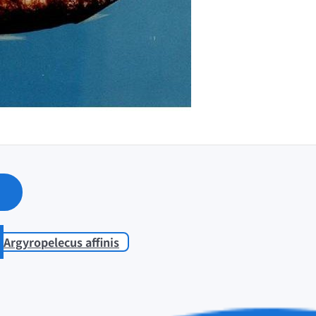
Argyropelecus affinis