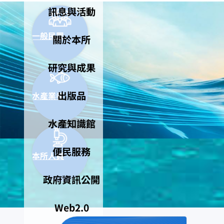
訊息與活動
一般民眾
關於本所
研究與成果
出版品
水產業者
水產知識館
便民服務
本所人員
政府資訊公開
Web2.0