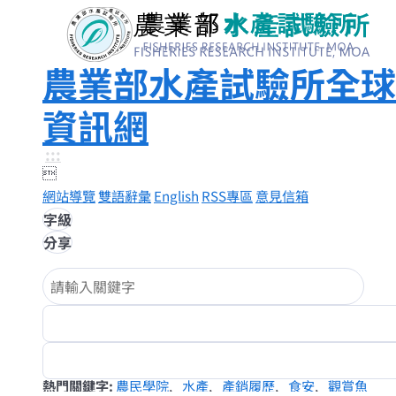
農業部水產試驗所全球
資訊網
:::

網站導覽
雙語辭彙
English
RSS專區
意見信箱
字級
分享
熱門關鍵字
農民學院
水產
產銷履歷
食安
觀賞魚