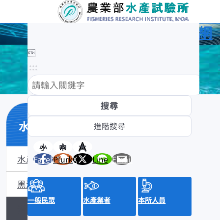
農業部水產試驗所全球資訊網

:::
水產數位典藏
小
中
大
水產數位典藏介紹
Facebook
Plurk
X
Line
Email
黑潮漁業數位典藏
一般民眾
水產業者
本所人員
沿近海標本數位典藏