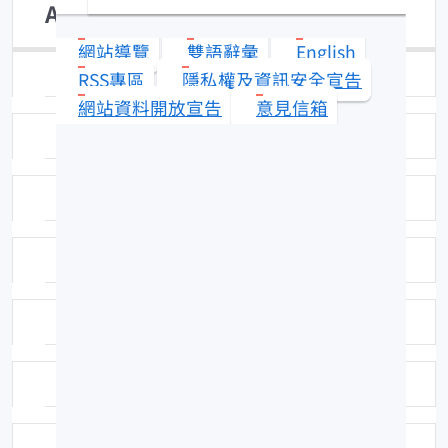
Astronesthes ijimai
網站導覽
雙語辭彙
English
日期：94-01-10
RSS專區
隱私權及資訊安全宣告
網站資料開放宣告
意見信箱
拍攝者：拍攝者：吳全橙
標本號：FRIP00097
科號：170
中名：井島星衫魚
學名命名者：Tanaka, 1908
學名命名者：Tanaka, 1908