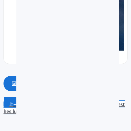
回上一頁
回最上面
Ateleopus japonicus
Astronest
hes lucifer