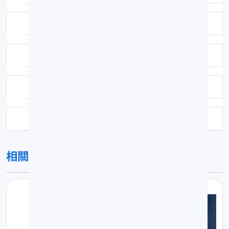
鑑定者：陳春暉
鑑定日期：1900-01-01
保存方式：福馬林固定異丙醇浸漬
科號：170
相關圖片