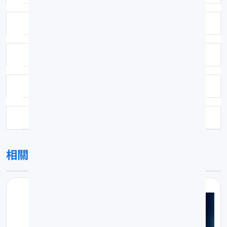
鑑定者：K.KY
鑑定日期：1900-01-01
保存方式：福馬林固定異丙醇浸漬
科號：299
相關圖片