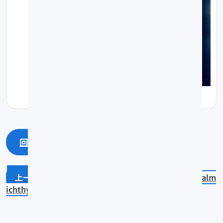
回上一頁
回最上面
Inimicus sinensis
Hypophthalm
ichthys molitrix