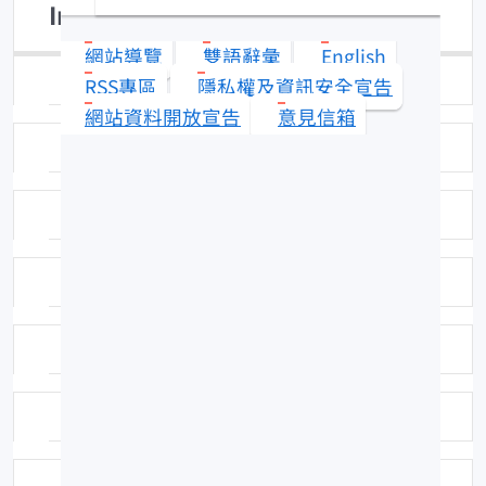
Inegocia guttata
網站導覽
雙語辭彙
English
日期：94-01-10
RSS專區
隱私權及資訊安全宣告
網站資料開放宣告
意見信箱
拍攝者：拍攝者：吳全橙
標本號：FRIP00569
科號：299
中名：眼眶牛尾魚
學名命名者：(Cuvier, 1829)
學名命名者：(Cuvier, 1829)