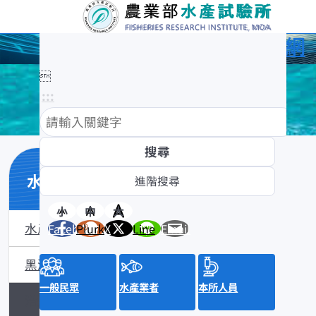
農業部水產試驗所全球資訊網

:::
水產數位典藏
小
中
大
水產數位典藏介紹
Facebook
Plurk
X
Line
Email
黑潮漁業數位典藏
一般民眾
水產業者
本所人員
沿近海標本數位典藏